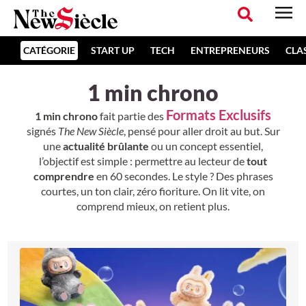
CATÉGORIE
START UP
TECH
ENTREPRENEURS
CLA
1 min chrono
Formats Exclusifs
1 min chrono
fait partie des
signés
The New Siècle
, pensé pour aller droit au but. Sur
une
actualité brûlante
ou un concept essentiel,
l’objectif est simple : permettre au lecteur de
tout
comprendre
en 60 secondes. Le style ? Des phrases
courtes, un ton clair, zéro fioriture. On lit vite, on
comprend mieux, on retient plus.