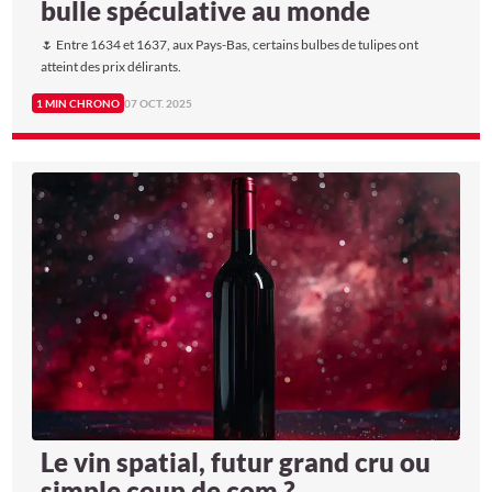
bulle spéculative au monde
🌷 Entre 1634 et 1637, aux Pays-Bas, certains bulbes de tulipes ont
atteint des prix délirants.
1 MIN CHRONO
07 OCT. 2025
Le vin spatial, futur grand cru ou
simple coup de com ?