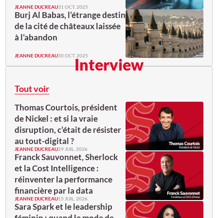
JEANNE DUCREAU
31 OCT. 2025
Burj Al Babas, l’étrange destin
de la cité de châteaux laissée
à l’abandon
JEANNE DUCREAU
30 OCT. 2025
Interview
Tout voir
Thomas Courtois, président
de Nickel : et si la vraie
disruption, c’était de résister
au tout-digital ?
JEANNE DUCREAU
29 JUIL. 2026
Franck Sauvonnet, Sherlock
et la Cost Intelligence :
réinventer la performance
financière par la data
JEANNE DUCREAU
15 JUIL. 2026
Sara Spark et le leadership
féminin : quand le mode de