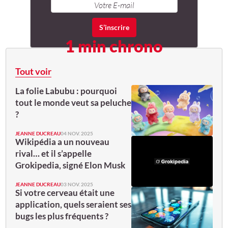
1 min chrono
Tout voir
La folie Labubu : pourquoi
tout le monde veut sa peluche
?
JEANNE DUCREAU
04 NOV. 2025
Wikipédia a un nouveau
rival… et il s’appelle
Grokipedia, signé Elon Musk
JEANNE DUCREAU
03 NOV. 2025
Si votre cerveau était une
application, quels seraient ses
bugs les plus fréquents ?