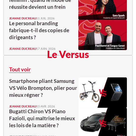
réussite devient un frein
JEANNE DUCREAU
01 JUIL. 2026
Le personal branding
fabrique-t-il des copies de
dirigeants ?
JEANNE DUCREAU
17 JUIN. 2026
Le Versus
Tout voir
Smartphone pliant Samsung
VS Vélo Brompton, plier pour
mieux régner ?
JEANNE DUCREAU
03 AVR. 2026
Bugatti Chiron VS Piano
Fazioli, qui maîtrise le mieux
les lois de la matière ?