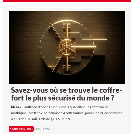
Savez-vous où se trouve le coffre-
fort le plus sécurisé du monde ?
🏰 147,3 millions d’onces d’or : c’est la quantité que renferme le
mythique Fort Knox, soit environ 4 500 tonnes, pour une valeur estimée
à plus de 270 milliards de $ (U.S. Mint).
1 MIN CHRONO
21 OCT. 2025