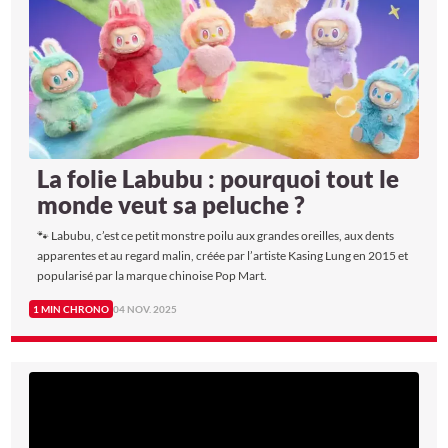
La folie Labubu : pourquoi tout le
monde veut sa peluche ?
🐾 Labubu, c’est ce petit monstre poilu aux grandes oreilles, aux dents
apparentes et au regard malin, créée par l’artiste Kasing Lung en 2015 et
popularisé par la marque chinoise Pop Mart.
1 MIN CHRONO
04 NOV. 2025