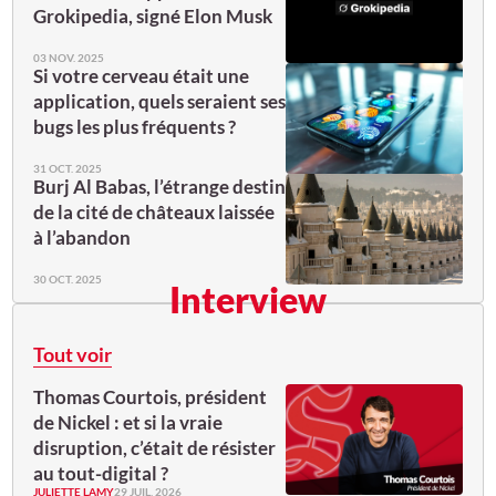
Grokipedia, signé Elon Musk
03 NOV. 2025
Si votre cerveau était une
application, quels seraient ses
bugs les plus fréquents ?
31 OCT. 2025
Burj Al Babas, l’étrange destin
de la cité de châteaux laissée
à l’abandon
30 OCT. 2025
Interview
Tout voir
Thomas Courtois, président
de Nickel : et si la vraie
disruption, c’était de résister
au tout-digital ?
JULIETTE LAMY
29 JUIL. 2026