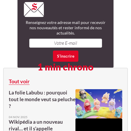
Renseignez votre adresse mail
pour recevoir
nos nouveautés
et rester informé de nos
actualités.
1 min chrono
Tout voir
La folie Labubu : pourquoi
tout le monde veut sa peluche
?
04 NOV. 2025
Wikipédia a un nouveau
rival… et il s’appelle