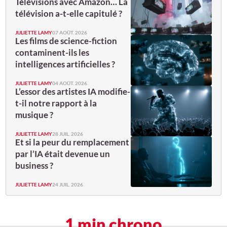
Télévisions avec Amazon… La
télévision a-t-elle capitulé ?
JULIETTE LAMY
07 AOÛT. 2026
Les films de science-fiction
contaminent-ils les
intelligences artificielles ?
JULIETTE LAMY
04 AOÛT. 2026
L’essor des artistes IA modifie-
t-il notre rapport à la
musique ?
JULIETTE LAMY
28 JUIL. 2026
Et si la peur du remplacement
par l’IA était devenue un
business ?
JULIETTE LAMY
24 JUIL. 2026
1 min chrono