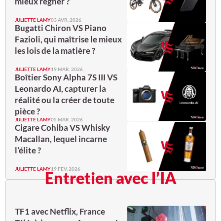
mieux régner ?
JULIETTE LAMY
03 AVR. 2026
Bugatti Chiron VS Piano
Fazioli, qui maîtrise le mieux
les lois de la matière ?
JULIETTE LAMY
19 MAR. 2026
Boîtier Sony Alpha 7S III VS
Leonardo AI, capturer la
réalité ou la créer de toute
pièce ?
JULIETTE LAMY
05 MAR. 2026
Cigare Cohiba VS Whisky
Macallan, lequel incarne
l’élite ?
JULIETTE LAMY
19 FÉV. 2026
Entretien avec l’IA
TF1 avec Netflix, France