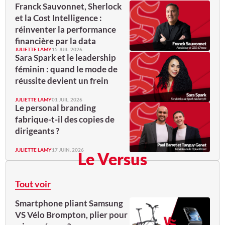
Franck Sauvonnet, Sherlock
et la Cost Intelligence :
réinventer la performance
financière par la data
JULIETTE LAMY
15 JUIL. 2026
Sara Spark et le leadership
féminin : quand le mode de
réussite devient un frein
JULIETTE LAMY
01 JUIL. 2026
Le personal branding
fabrique-t-il des copies de
dirigeants ?
JULIETTE LAMY
17 JUIN. 2026
Le Versus
Tout voir
Smartphone pliant Samsung
VS Vélo Brompton, plier pour