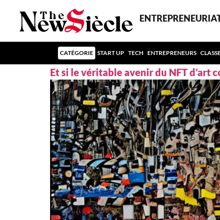
ENTREPRENEURIA
CATÉGORIE
START UP
TECH
ENTREPRENEURS
CLASS
Et si le véritable avenir du NFT d’art