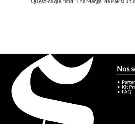
Qu’est-ce qui rend “The Merge” de Pak si uniq
Nos s
Parten
Kit Pr
FAQ