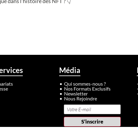
ue dans l’histoire des NFT ? 👇
ervices
Média
ariats
Qui sommes-nous ?
esse
Nos Formats Exclusifs
Newsletter
Nous Rejoindre